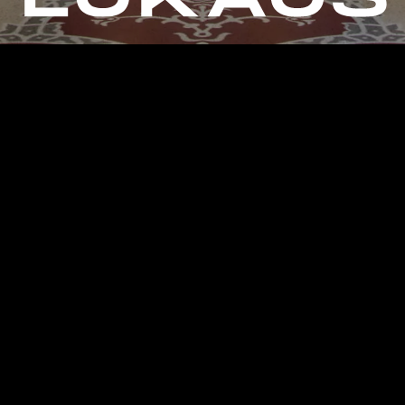
Instagram
LinkedIn
Facebook
E-mail
Telefon
Minden Jog Fenntartva ©
Vikár És Lukács Építész Stúdió Kft.
2008-2026.
Felhasználási Feltételek
Adatvédelmi Szabályzat
Vikár És Lukács Építész Stúdió Kft., 14296877-2-41, Székhely: